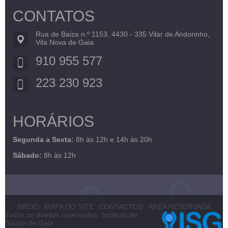
CONTATOS
Rua de Baiza n.º 1153, 4430 - 335 Vilar de Andorinho,
Vila Nova de Gaia
910 955 577
223 230 923
HORÁRIOS
Segunda a Sexta:
8h às 12h e 14h às 20h
Sábado:
8h às 12h
INÍCIO
MAPA DO SITE
CONTACTOS
ÁREA RESERVADA
Todos os direitos reservados. Instituto de
Saúde de Gaia